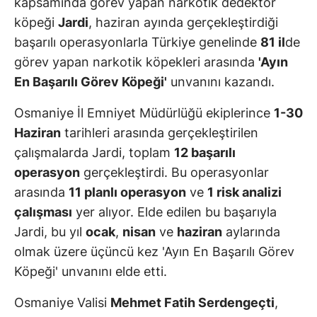
kapsamında görev yapan narkotik dedektör
köpeği
Jardi
, haziran ayında gerçekleştirdiği
başarılı operasyonlarla Türkiye genelinde
81 il
de
görev yapan narkotik köpekleri arasında
'Ayın
En Başarılı Görev Köpeği'
unvanını kazandı.
Osmaniye İl Emniyet Müdürlüğü ekiplerince
1-30
Haziran
tarihleri arasında gerçekleştirilen
çalışmalarda Jardi, toplam
12 başarılı
operasyon
gerçekleştirdi. Bu operasyonlar
arasında
11 planlı operasyon
ve
1 risk analizi
çalışması
yer alıyor. Elde edilen bu başarıyla
Jardi, bu yıl
ocak
,
nisan
ve
haziran
aylarında
olmak üzere üçüncü kez 'Ayın En Başarılı Görev
Köpeği' unvanını elde etti.
Osmaniye Valisi
Mehmet Fatih Serdengeçti
,