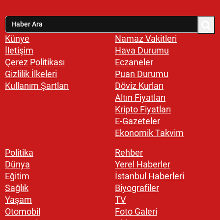
Künye
Namaz Vakitleri
İletişim
Hava Durumu
Çerez Politikası
Eczaneler
Gizlilik İlkeleri
Puan Durumu
Kullanım Şartları
Döviz Kurları
Altın Fiyatları
Kripto Fiyatları
E-Gazeteler
Ekonomik Takvim
Politika
Rehber
Dünya
Yerel Haberler
Eğitim
İstanbul Haberleri
Sağlık
Biyografiler
Yaşam
TV
Otomobil
Foto Galeri