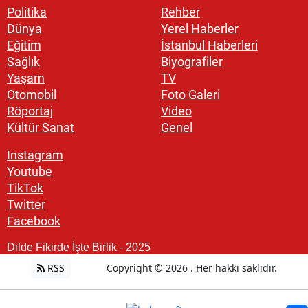
Politika
Rehber
Dünya
Yerel Haberler
Eğitim
İstanbul Haberleri
Sağlık
Biyografiler
Yaşam
TV
Otomobil
Foto Galeri
Röportaj
Video
Kültür Sanat
Genel
Instagram
Youtube
TikTok
Twitter
Facebook
Dilde Fikirde İşte Birlik - 2025
RSS
Copyright © 2026 . Her hakkı saklıdır.