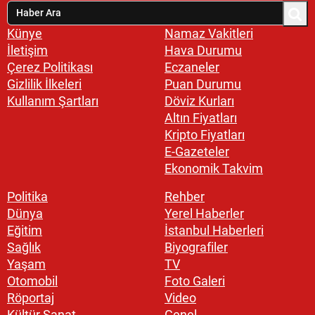
Künye
Namaz Vakitleri
İletişim
Hava Durumu
Çerez Politikası
Eczaneler
Gizlilik İlkeleri
Puan Durumu
Kullanım Şartları
Döviz Kurları
Altın Fiyatları
Kripto Fiyatları
E-Gazeteler
Ekonomik Takvim
Politika
Rehber
Dünya
Yerel Haberler
Eğitim
İstanbul Haberleri
Sağlık
Biyografiler
Yaşam
TV
Otomobil
Foto Galeri
Röportaj
Video
Kültür Sanat
Genel