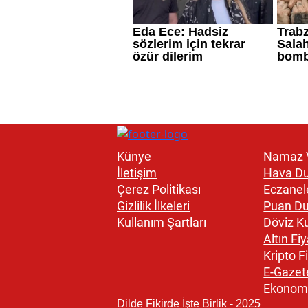
Künye
Namaz V
İletişim
Hava D
Çerez Politikası
Eczanel
Gizlilik İlkeleri
Puan D
Kullanım Şartları
Döviz Ku
Altın Fiy
Kripto Fi
E-Gazet
Ekonom
Dilde Fikirde İşte Birlik - 2025