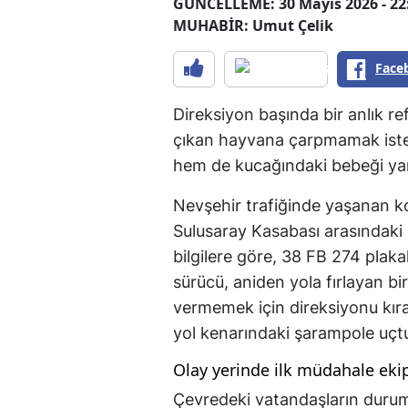
GÜNCELLEME: 30 Mayıs 2026 - 22
MUHABİR: Umut Çelik
Face
Direksiyon başında bir anlık re
çıkan hayvana çarpmamak iste
hem de kucağındaki bebeği yar
Nevşehir trafiğinde yaşanan ko
Sulusaray Kasabası arasındaki 
bilgilere göre, 38 FB 274 plakal
sürücü, aniden yola fırlayan bi
vermemek için direksiyonu kır
yol kenarındaki şarampole uçt
Olay yerinde ilk müdahale eki
Çevredeki vatandaşların durum