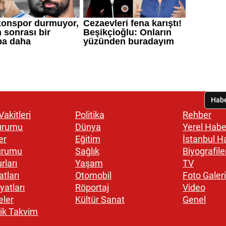
akitleri
Politika
Rehber
urumu
Dünya
Yerel Habe
er
Eğitim
İstanbul H
urumu
Sağlık
Biyografile
rları
Yaşam
TV
atları
Otomobil
Foto Galeri
yatları
Röportaj
Video
eler
Kültür Sanat
Genel
ik Takvim