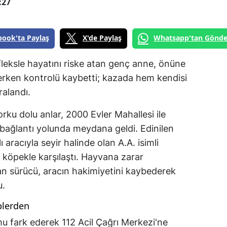
:27
book'ta Paylaş
X'de Paylaş
Whatsapp'tan Gönde
fleksle hayatını riske atan genç anne, önüne
rken kontrolü kaybetti; kazada hem kendisi
alandı.
rku dolu anlar, 2000 Evler Mahallesi ile
bağlantı yolunda meydana geldi. Edinilen
ı aracıyla seyir halinde olan A.A. isimli
r köpekle karşılaştı. Hayvana zarar
an sürücü, aracın hakimiyetini kaybederek
u.
plerden
u fark ederek 112 Acil Çağrı Merkezi'ne