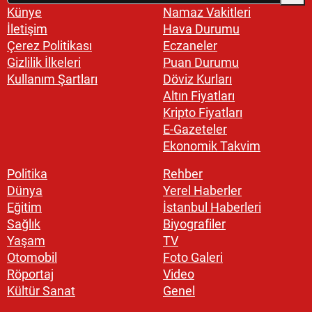
Künye
Namaz Vakitleri
İletişim
Hava Durumu
Çerez Politikası
Eczaneler
Gizlilik İlkeleri
Puan Durumu
Kullanım Şartları
Döviz Kurları
Altın Fiyatları
Kripto Fiyatları
E-Gazeteler
Ekonomik Takvim
Politika
Rehber
Dünya
Yerel Haberler
Eğitim
İstanbul Haberleri
Sağlık
Biyografiler
Yaşam
TV
Otomobil
Foto Galeri
Röportaj
Video
Kültür Sanat
Genel