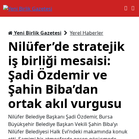
Yeni Birlik Gazetesi
Yerel Haberler
Nilüfer’de stratejik
iş birliği mesaisi:
Şadi Özdemir ve
Şahin Biba’dan
ortak akıl vurgusu
Nilüfer Belediye Başkanı Şadi Özdemir, Bursa
Büyükşehir Belediye Başkan Vekili Şahin Biba’yı
Nilüfer Belediyesi Halk Evi’ndeki makamında konuk
etti. Samimi bir atmosferde geçen görüşmede,