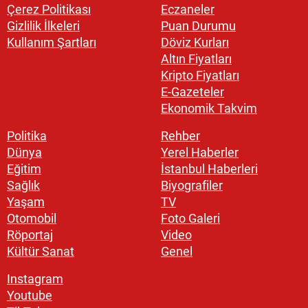
Çerez Politikası
Eczaneler
Gizlilik İlkeleri
Puan Durumu
Kullanım Şartları
Döviz Kurları
Altın Fiyatları
Kripto Fiyatları
E-Gazeteler
Ekonomik Takvim
Politika
Rehber
Dünya
Yerel Haberler
Eğitim
İstanbul Haberleri
Sağlık
Biyografiler
Yaşam
TV
Otomobil
Foto Galeri
Röportaj
Video
Kültür Sanat
Genel
Instagram
Youtube