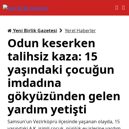
Yeni Birlik Gazetesi
Yerel Haberler
Odun keserken
talihsiz kaza: 15
yaşındaki çocuğun
imdadına
gökyüzünden gelen
yardım yetişti
Samsun'un Vezirköprü ilçesinde yaşanan olayda, 15
yaşındaki A.K. isimli çocuk, günlük ev işlerine yardım