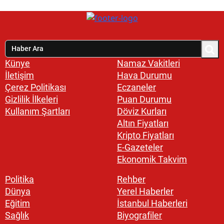
Künye
Namaz Vakitleri
İletişim
Hava Durumu
Çerez Politikası
Eczaneler
Gizlilik İlkeleri
Puan Durumu
Kullanım Şartları
Döviz Kurları
Altın Fiyatları
Kripto Fiyatları
E-Gazeteler
Ekonomik Takvim
Politika
Rehber
Dünya
Yerel Haberler
Eğitim
İstanbul Haberleri
Sağlık
Biyografiler