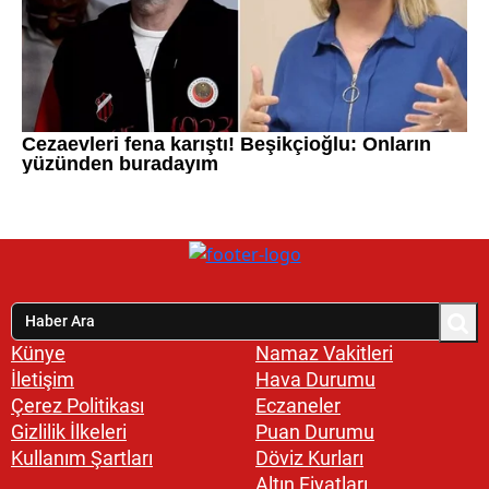
Künye
Namaz Vakitleri
İletişim
Hava Durumu
Çerez Politikası
Eczaneler
Gizlilik İlkeleri
Puan Durumu
Kullanım Şartları
Döviz Kurları
Altın Fiyatları