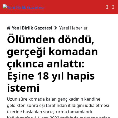
Yeni Birlik Gazetesi
Yerel Haberler
Ölümden döndü,
gerçeği komadan
çıkınca anlattı:
Eşine 18 yıl hapis
istemi
Uzun süre komada kalan genç kadının kendine
geldikten sonra eşi tarafından itildiğini iddia etmesi
üzerine başlatılan soruşturma tamamlandı.
Kağıthane'de 1 Nisan 2022 tarihinde meydana gelen