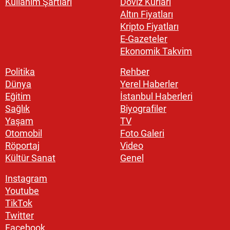
Kullanım Şartları
Döviz Kurları
Altın Fiyatları
Kripto Fiyatları
E-Gazeteler
Ekonomik Takvim
Politika
Rehber
Dünya
Yerel Haberler
Eğitim
İstanbul Haberleri
Sağlık
Biyografiler
Yaşam
TV
Otomobil
Foto Galeri
Röportaj
Video
Kültür Sanat
Genel
Instagram
Youtube
TikTok
Twitter
Facebook