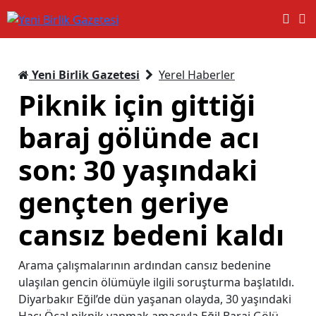
Yeni Birlik Gazetesi
Yerel Haberler
Piknik için gittiği
baraj gölünde acı
son: 30 yaşındaki
gençten geriye
cansız bedeni kaldı
Arama çalışmalarının ardından cansız bedenine
ulaşılan gencin ölümüyle ilgili soruşturma başlatıldı.
Diyarbakır Eğil’de dün yaşanan olayda, 30 yaşındaki
Hacı Öcal piknik yapmak amacıyla Eğil Baraj Gölü