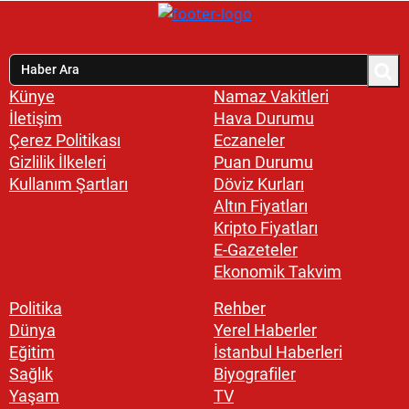
Künye
Namaz Vakitleri
İletişim
Hava Durumu
Çerez Politikası
Eczaneler
Gizlilik İlkeleri
Puan Durumu
Kullanım Şartları
Döviz Kurları
Altın Fiyatları
Kripto Fiyatları
E-Gazeteler
Ekonomik Takvim
Politika
Rehber
Dünya
Yerel Haberler
Eğitim
İstanbul Haberleri
Sağlık
Biyografiler
Yaşam
TV