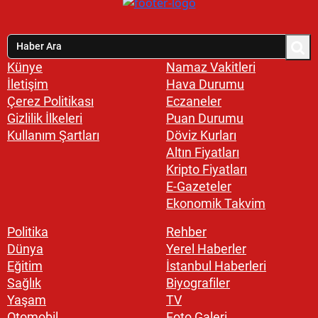
Künye
Namaz Vakitleri
İletişim
Hava Durumu
Çerez Politikası
Eczaneler
Gizlilik İlkeleri
Puan Durumu
Kullanım Şartları
Döviz Kurları
Altın Fiyatları
Kripto Fiyatları
E-Gazeteler
Ekonomik Takvim
Politika
Rehber
Dünya
Yerel Haberler
Eğitim
İstanbul Haberleri
Sağlık
Biyografiler
Yaşam
TV
Otomobil
Foto Galeri