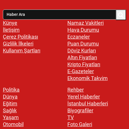
Künye
Namaz Vakitleri
İletişim
Hava Durumu
Çerez Politikası
Eczaneler
Gizlilik İlkeleri
Puan Durumu
Kullanım Şartları
Döviz Kurları
Altın Fiyatları
Kripto Fiyatları
E-Gazeteler
Ekonomik Takvim
Politika
Rehber
Dünya
Yerel Haberler
Eğitim
İstanbul Haberleri
Sağlık
Biyografiler
Yaşam
TV
Otomobil
Foto Galeri