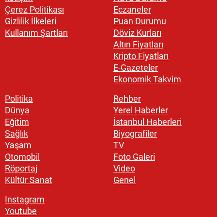
Çerez Politikası
Eczaneler
Gizlilik İlkeleri
Puan Durumu
Kullanım Şartları
Döviz Kurları
Altın Fiyatları
Kripto Fiyatları
E-Gazeteler
Ekonomik Takvim
Politika
Rehber
Dünya
Yerel Haberler
Eğitim
İstanbul Haberleri
Sağlık
Biyografiler
Yaşam
TV
Otomobil
Foto Galeri
Röportaj
Video
Kültür Sanat
Genel
Instagram
Youtube