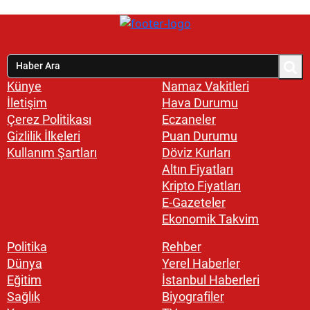
Künye
Namaz Vakitleri
İletişim
Hava Durumu
Çerez Politikası
Eczaneler
Gizlilik İlkeleri
Puan Durumu
Kullanım Şartları
Döviz Kurları
Altın Fiyatları
Kripto Fiyatları
E-Gazeteler
Ekonomik Takvim
Politika
Rehber
Dünya
Yerel Haberler
Eğitim
İstanbul Haberleri
Sağlık
Biyografiler