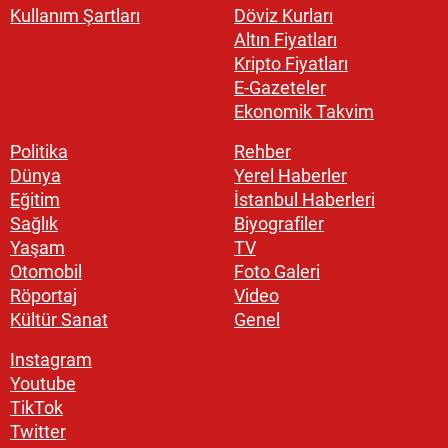
Kullanım Şartları
Döviz Kurları
Altın Fiyatları
Kripto Fiyatları
E-Gazeteler
Ekonomik Takvim
Politika
Rehber
Dünya
Yerel Haberler
Eğitim
İstanbul Haberleri
Sağlık
Biyografiler
Yaşam
TV
Otomobil
Foto Galeri
Röportaj
Video
Kültür Sanat
Genel
Instagram
Youtube
TikTok
Twitter