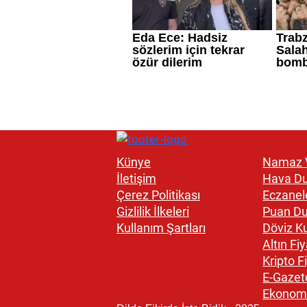
Künye
Namaz V
İletişim
Hava D
Çerez Politikası
Eczanel
Gizlilik İlkeleri
Puan D
Kullanım Şartları
Döviz Ku
Altın Fiy
Kripto Fi
E-Gazet
Ekonom