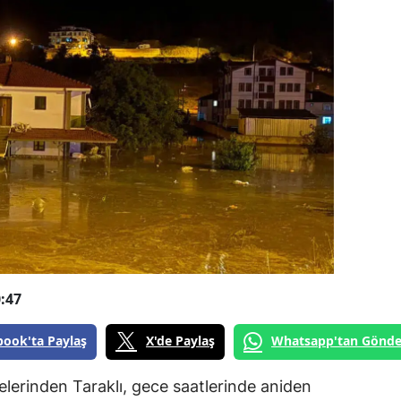
:47
book'ta Paylaş
X'de Paylaş
Whatsapp'tan Gönde
lçelerinden Taraklı, gece saatlerinde aniden