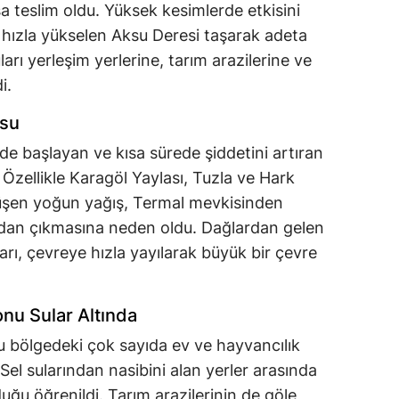
a teslim oldu. Yüksek kesimlerde etkisini
i hızla yükselen Aksu Deresi taşarak adeta
arı yerleşim yerlerine, tarım arazilerine ve
i.
usu
nde başlayan ve kısa sürede şiddetini artıran
. Özellikle Karagöl Yaylası, Tuzla ve Hark
üşen yoğun yağış, Termal mevkisinden
dan çıkmasına neden oldu. Dağlardan gelen
arı, çevreye hızla yayılarak büyük bir çevre
onu Sular Altında
u bölgedeki çok sayıda ev ve hayvancılık
. Sel sularından nasibini alan yerler arasında
ğu öğrenildi. Tarım arazilerinin de göle