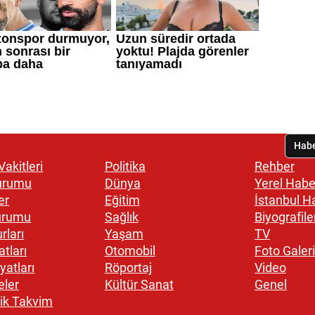
akitleri
Politika
Rehber
urumu
Dünya
Yerel Habe
er
Eğitim
İstanbul H
urumu
Sağlık
Biyografile
rları
Yaşam
TV
atları
Otomobil
Foto Galeri
yatları
Röportaj
Video
eler
Kültür Sanat
Genel
ik Takvim