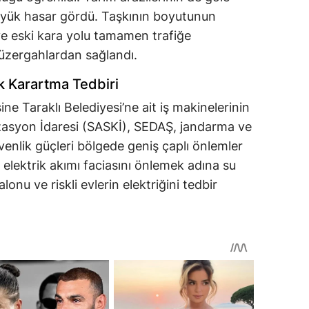
büyük hasar gördü. Taşkının boyutunun
e eski kara yolu tamamen trafiğe
güzergahlardan sağlandı.
ik Karartma Tedbiri
ne Taraklı Belediyesi’ne ait iş makinelerinin
izasyon İdaresi (SASKİ), SEDAŞ, jandarma ve
venlik güçleri bölgede geniş çaplı önlemler
r elektrik akımı faciasını önlemek adına su
onu ve riskli evlerin elektriğini tedbir