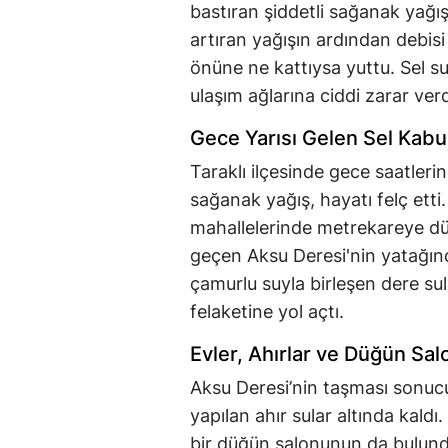
bastıran şiddetli sağanak yağış
artıran yağışın ardından debis
önüne ne kattıysa yuttu. Sel sul
ulaşım ağlarına ciddi zarar verd
Gece Yarısı Gelen Sel Kab
Taraklı ilçesinde gece saatleri
sağanak yağış, hayatı felç etti
mahallelerinde metrekareye d
geçen Aksu Deresi'nin yatağın
çamurlu suyla birleşen dere sul
felaketine yol açtı.
Evler, Ahırlar ve Düğün Sal
Aksu Deresi’nin taşması sonuc
yapılan ahır sular altında kaldı
bir düğün salonunun da bulundu