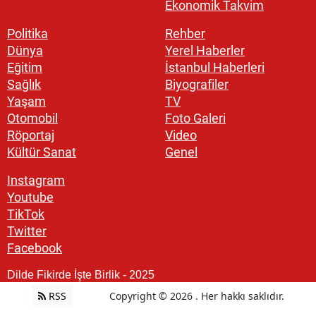
Ekonomik Takvim
Politika
Rehber
Dünya
Yerel Haberler
Eğitim
İstanbul Haberleri
Sağlık
Biyografiler
Yaşam
TV
Otomobil
Foto Galeri
Röportaj
Video
Kültür Sanat
Genel
Instagram
Youtube
TikTok
Twitter
Facebook
Dilde Fikirde İşte Birlik - 2025
RSS
Copyright © 2026 . Her hakkı saklıdır.