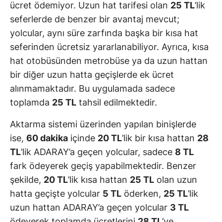
ücret ödemiyor. Uzun hat tarifesi olan
25 TL
’lik
seferlerde de benzer bir avantaj mevcut;
yolcular, aynı süre zarfında başka bir kısa hat
seferinden ücretsiz yararlanabiliyor. Ayrıca, kısa
hat otobüsünden metrobüse ya da uzun hattan
bir diğer uzun hatta geçişlerde ek ücret
alınmamaktadır. Bu uygulamada sadece
toplamda
25 TL
tahsil edilmektedir.
Aktarma sistemi üzerinden yapılan binişlerde
ise,
60 dakika
içinde
20 TL
’lik bir kısa hattan
28
TL
’lik ADARAY’a geçen yolcular, sadece
8 TL
fark ödeyerek geçiş yapabilmektedir. Benzer
şekilde,
20 TL
’lik kısa hattan
25 TL
olan uzun
hatta geçişte yolcular
5 TL
öderken,
25 TL
’lik
uzun hattan ADARAY’a geçen yolcular
3 TL
ödeyerek toplamda ücretlerini
28 TL
’ye