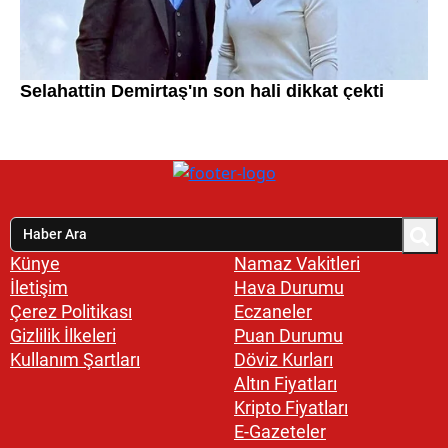
Künye
Namaz Vakitleri
İletişim
Hava Durumu
Çerez Politikası
Eczaneler
Gizlilik İlkeleri
Puan Durumu
Kullanım Şartları
Döviz Kurları
Altın Fiyatları
Kripto Fiyatları
E-Gazeteler