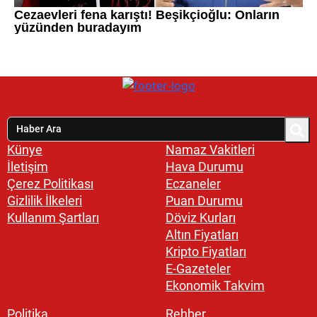
Künye
Namaz Vakitleri
İletişim
Hava Durumu
Çerez Politikası
Eczaneler
Gizlilik İlkeleri
Puan Durumu
Kullanım Şartları
Döviz Kurları
Altın Fiyatları
Kripto Fiyatları
E-Gazeteler
Ekonomik Takvim
Politika
Rehber