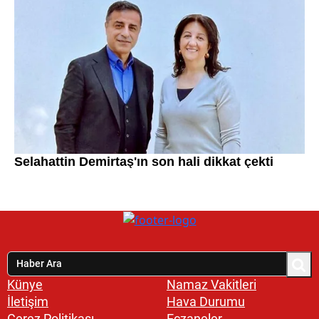
Künye
Namaz Vakitleri
İletişim
Hava Durumu
Çerez Politikası
Eczaneler