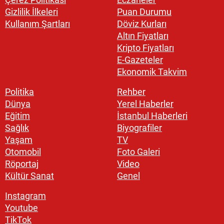
Gizlilik İlkeleri
Puan Durumu
Kullanım Şartları
Döviz Kurları
Altın Fiyatları
Kripto Fiyatları
E-Gazeteler
Ekonomik Takvim
Politika
Rehber
Dünya
Yerel Haberler
Eğitim
İstanbul Haberleri
Sağlık
Biyografiler
Yaşam
TV
Otomobil
Foto Galeri
Röportaj
Video
Kültür Sanat
Genel
Instagram
Youtube
TikTok