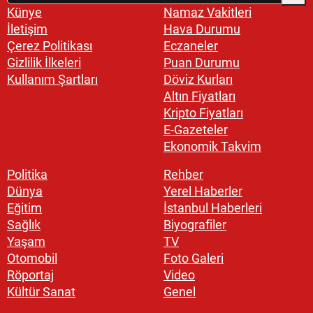
Künye
Namaz Vakitleri
İletişim
Hava Durumu
Çerez Politikası
Eczaneler
Gizlilik İlkeleri
Puan Durumu
Kullanım Şartları
Döviz Kurları
Altın Fiyatları
Kripto Fiyatları
E-Gazeteler
Ekonomik Takvim
Politika
Rehber
Dünya
Yerel Haberler
Eğitim
İstanbul Haberleri
Sağlık
Biyografiler
Yaşam
TV
Otomobil
Foto Galeri
Röportaj
Video
Kültür Sanat
Genel