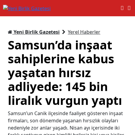
Yeni Birlik Gazetesi
Yerel Haberler
Samsun’da inşaat
sahiplerine kabus
yaşatan hırsız
adliyede: 145 bin
liralık vurgun yaptı
Samsun’un Canik ilçesinde faaliyet gösteren inşaat
firmaları, son dönemde yaşanan hırsızlık olayları
nedeniyle zor anlar yaşadı. Nisan ayı içerisinde iki
farklı şantiyeye giren kimliği belirsiz kişi veya kişiler,