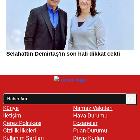
Künye
Namaz Vakitleri
İletişim
Hava Durumu
Çerez Politikası
Eczaneler
Gizlilik İlkeleri
Puan Durumu
Kullanım Şartları
Döviz Kurları