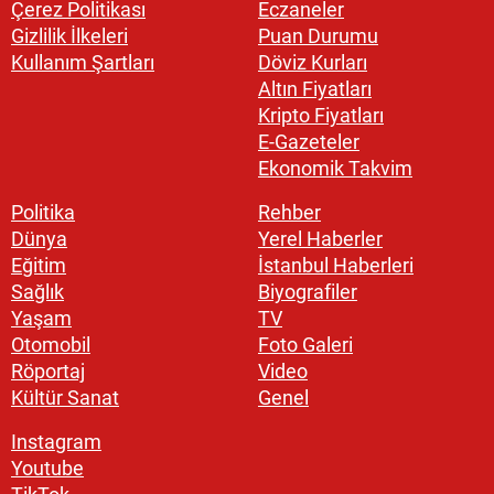
Çerez Politikası
Eczaneler
Gizlilik İlkeleri
Puan Durumu
Kullanım Şartları
Döviz Kurları
Altın Fiyatları
Kripto Fiyatları
E-Gazeteler
Ekonomik Takvim
Politika
Rehber
Dünya
Yerel Haberler
Eğitim
İstanbul Haberleri
Sağlık
Biyografiler
Yaşam
TV
Otomobil
Foto Galeri
Röportaj
Video
Kültür Sanat
Genel
Instagram
Youtube