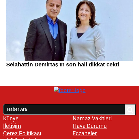
Künye
Namaz Vakitleri
İletişim
Hava Durumu
Çerez Politikası
Eczaneler