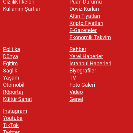
Gizlilik İlkeleri
Puan Durumu
Kullanım Şartları
Döviz Kurları
Altın Fiyatları
Kripto Fiyatları
E-Gazeteler
Ekonomik Takvim
Politika
Rehber
Dünya
Yerel Haberler
Eğitim
İstanbul Haberleri
Sağlık
Biyografiler
Yaşam
TV
Otomobil
Foto Galeri
Röportaj
Video
Kültür Sanat
Genel
Instagram
Youtube
TikTok
Twitter