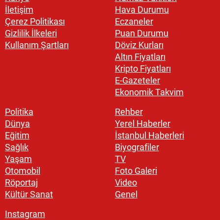
İletişim
Hava Durumu
Çerez Politikası
Eczaneler
Gizlilik İlkeleri
Puan Durumu
Kullanım Şartları
Döviz Kurları
Altın Fiyatları
Kripto Fiyatları
E-Gazeteler
Ekonomik Takvim
Politika
Rehber
Dünya
Yerel Haberler
Eğitim
İstanbul Haberleri
Sağlık
Biyografiler
Yaşam
TV
Otomobil
Foto Galeri
Röportaj
Video
Kültür Sanat
Genel
Instagram