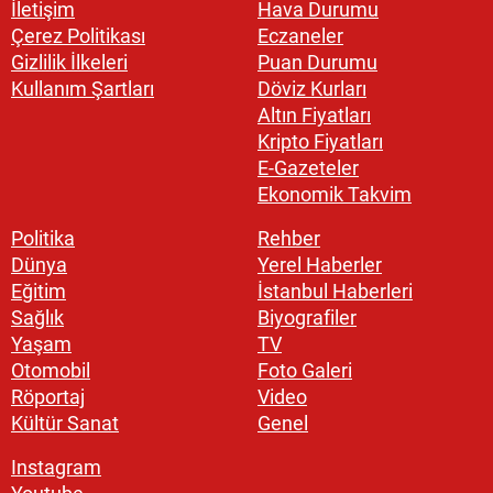
İletişim
Hava Durumu
Çerez Politikası
Eczaneler
Gizlilik İlkeleri
Puan Durumu
Kullanım Şartları
Döviz Kurları
Altın Fiyatları
Kripto Fiyatları
E-Gazeteler
Ekonomik Takvim
Politika
Rehber
Dünya
Yerel Haberler
Eğitim
İstanbul Haberleri
Sağlık
Biyografiler
Yaşam
TV
Otomobil
Foto Galeri
Röportaj
Video
Kültür Sanat
Genel
Instagram