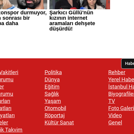
akitleri
Politika
Rehber
urumu
Dünya
Yerel Habe
er
Eğitim
İstanbul H
urumu
Sağlık
Biyografile
rları
Yaşam
TV
atları
Otomobil
Foto Galeri
yatları
Röportaj
Video
eler
Kültür Sanat
Genel
ik Takvim