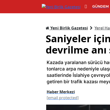
GÜNDEM
Yeni Birlik Gazetesi
Yerel Ha
Saniyeler içi
devrilme anı 
Kazada yaralanan sürücü hast
tonlarca arpa nedeniyle ula
saatlerinde İslahiye çevreyo
getiren bir trafik kazası mey
Haber Merkezi
[email protected]