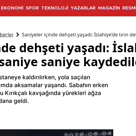
EKONOMİ
SPOR
TEKNOLOJİ
YAZARLAR
MAGAZİN
RESMİ
berler
Saniyeler içinde dehşeti yaşadı: İslahiye’de tırın d
nde dehşeti yaşadı: İsla
saniye saniye kaydedil
aneye kaldırılırken, yola saçılan
şımda aksamalar yaşandı. Sabahın erken
lu Kırıkçalı kavşağında yürekleri ağza
dana geldi.