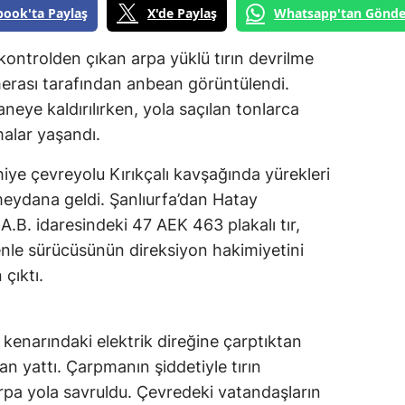
book'ta Paylaş
X'de Paylaş
Whatsapp'tan Gönde
 kontrolden çıkan arpa yüklü tırın devrilme
merası tarafından anbean görüntülendi.
eye kaldırılırken, yola saçılan tonlarca
alar yaşandı.
iye çevreyolu Kırıkçalı kavşağında yürekleri
 meydana geldi. Şanlıurfa’dan Hatay
 A.B. idaresindeki 47 AEK 463 plakalı tır,
nle sürücüsünün direksiyon hakimiyetini
çıktı.
 kenarındaki elektrik direğine çarptıktan
n yattı. Çarpmanın şiddetiyle tırın
rpa yola savruldu. Çevredeki vatandaşların