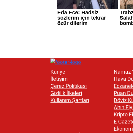
Künye
Namaz V
İletişim
Hava D
Çerez Politikası
Eczanel
Gizlilik İlkeleri
Puan D
Kullanım Şartları
Döviz Ku
Altın Fiy
Kripto Fi
E-Gazet
Ekonom