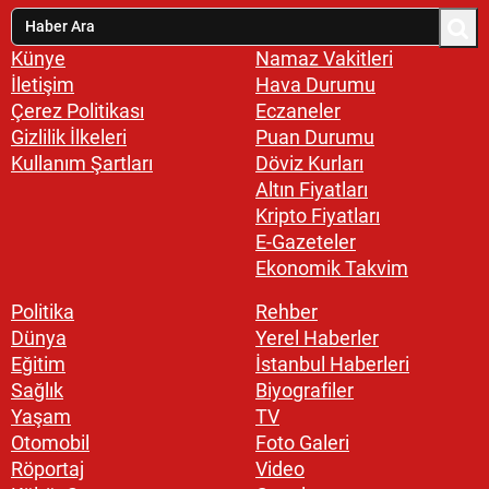
Künye
Namaz Vakitleri
İletişim
Hava Durumu
Çerez Politikası
Eczaneler
Gizlilik İlkeleri
Puan Durumu
Kullanım Şartları
Döviz Kurları
Altın Fiyatları
Kripto Fiyatları
E-Gazeteler
Ekonomik Takvim
Politika
Rehber
Dünya
Yerel Haberler
Eğitim
İstanbul Haberleri
Sağlık
Biyografiler
Yaşam
TV
Otomobil
Foto Galeri
Röportaj
Video