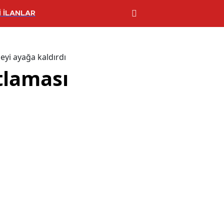
 İLANLAR
eyi ayağa kaldırdı
tlaması