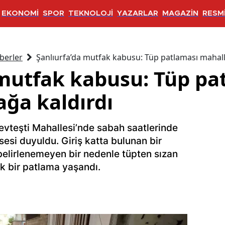
EKONOMİ
SPOR
TEKNOLOJİ
YAZARLAR
MAGAZİN
RESMİ
berler
Şanlıurfa’da mutfak kabusu: Tüp patlaması mahall
 mutfak kabusu: Tüp pa
ağa kaldırdı
 Devteşti Mahallesi’nde sabah saatlerinde
sesi duyuldu. Giriş katta bulunan bir
elirlenemeyen bir nedenle tüpten sızan
k bir patlama yaşandı.