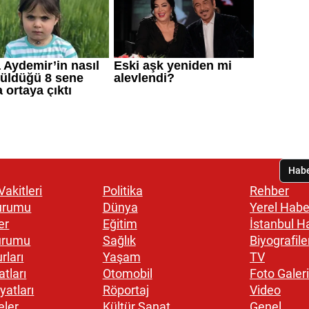
akitleri
Politika
Rehber
urumu
Dünya
Yerel Habe
er
Eğitim
İstanbul H
urumu
Sağlık
Biyografile
rları
Yaşam
TV
atları
Otomobil
Foto Galeri
yatları
Röportaj
Video
eler
Kültür Sanat
Genel