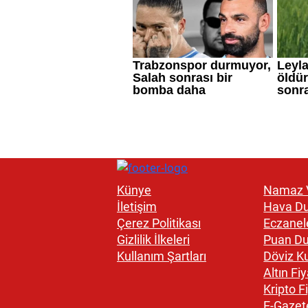
Künye
Namaz V
İletişim
Hava D
Çerez Politikası
Eczanel
Gizlilik İlkeleri
Puan D
Kullanım Şartları
Döviz Ku
Altın Fiy
Kripto Fi
E-Gazet