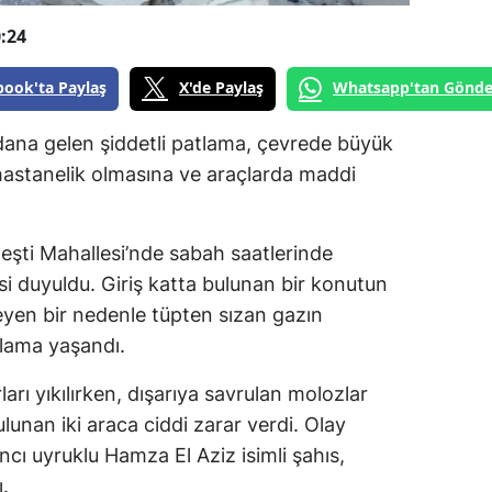
:24
book'ta Paylaş
X'de Paylaş
Whatsapp'tan Gönde
ydana gelen şiddetli patlama, çevrede büyük
 hastanelik olmasına ve araçlarda maddi
vteşti Mahallesi’nde sabah saatlerinde
si duyuldu. Giriş katta bulunan bir konutun
yen bir nedenle tüpten sızan gazın
tlama yaşandı.
arı yıkılırken, dışarıya savrulan molozlar
unan iki araca ciddi zarar verdi. Olay
ı uyruklu Hamza El Aziz isimli şahıs,
.