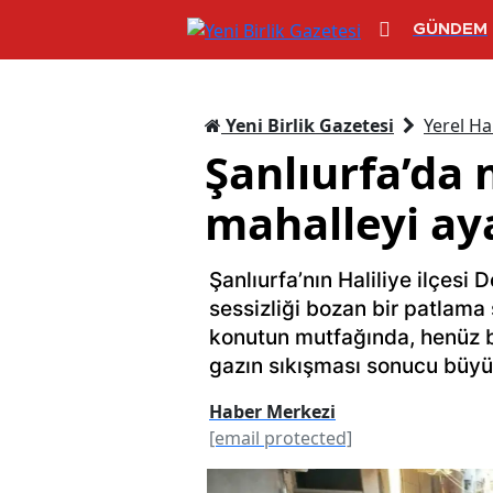
GÜNDEM
Yeni Birlik Gazetesi
Yerel Ha
Şanlıurfa’da
mahalleyi ay
Şanlıurfa’nın Haliliye ilçesi
sessizliği bozan bir patlama 
konutun mutfağında, henüz b
gazın sıkışması sonucu büyü
Haber Merkezi
[email protected]