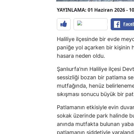
YAYINLAMA: 01 Haziran 2026 - 10
Face
Haliliye ilçesinde bir evde me
paniğe yol açarken bir kişinin
hasara neden oldu.
Şanlıurfa’nın Haliliye ilçesi De
sessizliği bozan bir patlama se
mutfağında, henüz belirleneme
sıkışması sonucu büyük bir pa
Patlamanın etkisiyle evin duvarl
sokak üzerinde park halinde bul
anında mutfakta bulunan yabanc
patlamanın şiddetiyle yaralandı