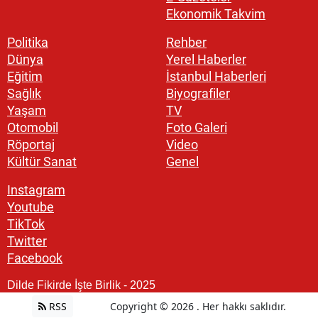
Ekonomik Takvim
Politika
Rehber
Dünya
Yerel Haberler
Eğitim
İstanbul Haberleri
Sağlık
Biyografiler
Yaşam
TV
Otomobil
Foto Galeri
Röportaj
Video
Kültür Sanat
Genel
Instagram
Youtube
TikTok
Twitter
Facebook
Dilde Fikirde İşte Birlik - 2025
RSS
Copyright © 2026 . Her hakkı saklıdır.