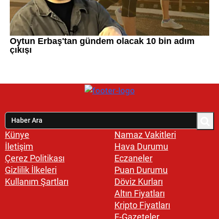
Künye
Namaz Vakitleri
İletişim
Hava Durumu
Çerez Politikası
Eczaneler
Gizlilik İlkeleri
Puan Durumu
Kullanım Şartları
Döviz Kurları
Altın Fiyatları
Kripto Fiyatları
E-Gazeteler