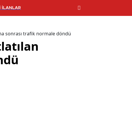
 İLANLAR
şma sonrası trafik normale döndü
latılan
öndü