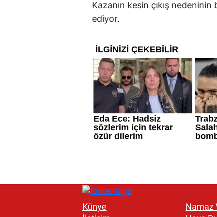
Kazanın kesin çıkış nedeninin b
ediyor.
Künye
Namaz V