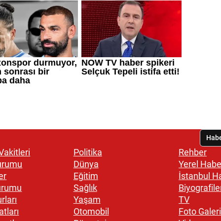
akitleri
Politika
Rehber
urumu
Dünya
Yerel Habe
er
Eğitim
İstanbul H
urumu
Sağlık
Biyografile
rları
Yaşam
TV
atları
Otomobil
Foto Galeri