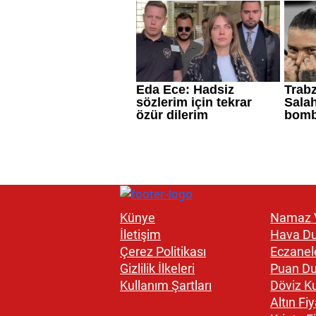
Künye
Namaz V
İletişim
Hava D
Çerez Politikası
Eczanel
Gizlilik İlkeleri
Puan D
Kullanım Şartları
Döviz Ku
Altın Fiy