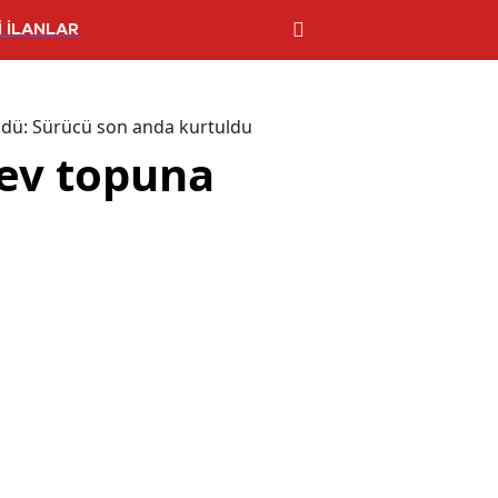
 İLANLAR
ndü: Sürücü son anda kurtuldu
lev topuna