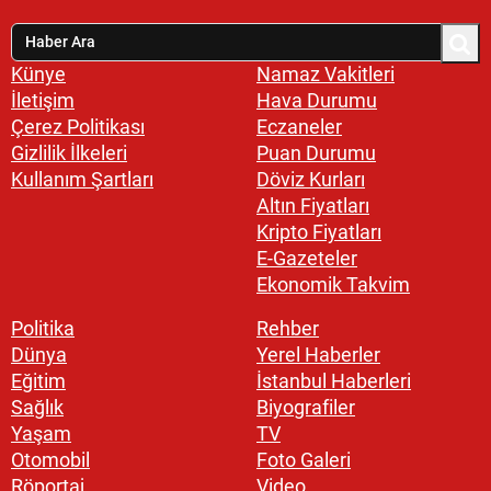
Künye
Namaz Vakitleri
İletişim
Hava Durumu
Çerez Politikası
Eczaneler
Gizlilik İlkeleri
Puan Durumu
Kullanım Şartları
Döviz Kurları
Altın Fiyatları
Kripto Fiyatları
E-Gazeteler
Ekonomik Takvim
Politika
Rehber
Dünya
Yerel Haberler
Eğitim
İstanbul Haberleri
Sağlık
Biyografiler
Yaşam
TV
Otomobil
Foto Galeri
Röportaj
Video