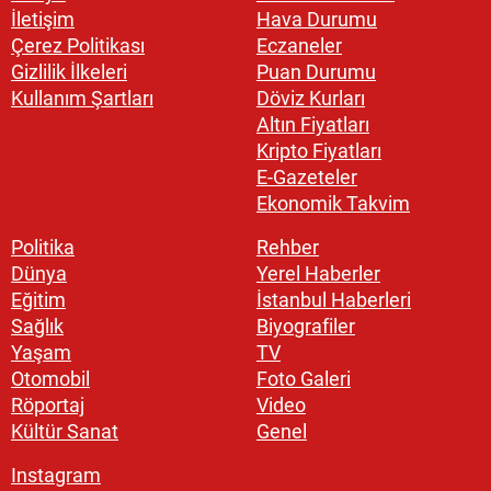
İletişim
Hava Durumu
Çerez Politikası
Eczaneler
Gizlilik İlkeleri
Puan Durumu
Kullanım Şartları
Döviz Kurları
Altın Fiyatları
Kripto Fiyatları
E-Gazeteler
Ekonomik Takvim
Politika
Rehber
Dünya
Yerel Haberler
Eğitim
İstanbul Haberleri
Sağlık
Biyografiler
Yaşam
TV
Otomobil
Foto Galeri
Röportaj
Video
Kültür Sanat
Genel
Instagram