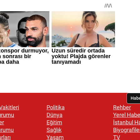
akitleri
Politika
Rehber
urumu
Dünya
Yerel Habe
er
Eğitim
İstanbul H
urumu
Sağlık
Biyografile
rları
Yaşam
TV