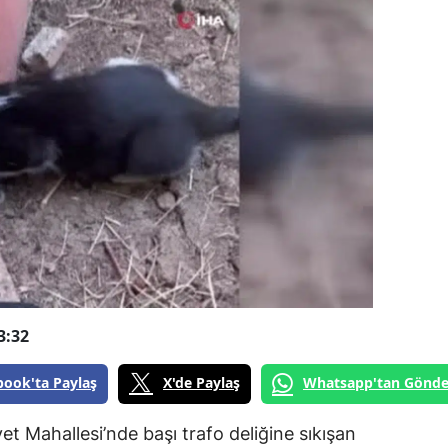
3:32
book'ta Paylaş
X'de Paylaş
Whatsapp'tan Gönde
yet Mahallesi’nde başı trafo deliğine sıkışan