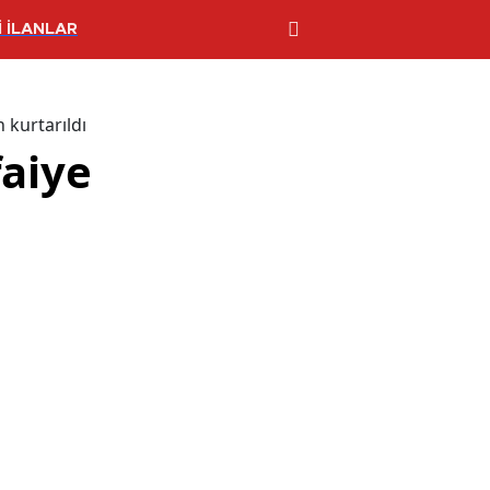
 İLANLAR
n kurtarıldı
faiye