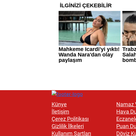
Künye
Namaz V
İletişim
Hava D
Çerez Politikası
Eczanel
Gizlilik İlkeleri
Puan D
Kullanım Şartları
Döviz Ku