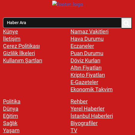
Künye
Namaz Vakitleri
İletişim
Hava Durumu
Çerez Politikası
Eczaneler
Gizlilik İlkeleri
Puan Durumu
Kullanım Şartları
Döviz Kurları
Altın Fiyatları
Kripto Fiyatları
E-Gazeteler
Ekonomik Takvim
Politika
Rehber
Dünya
Yerel Haberler
Eğitim
İstanbul Haberleri
Sağlık
Biyografiler
Yaşam
TV