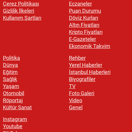
Çerez Politikası
Eczaneler
Gizlilik İlkeleri
Puan Durumu
Kullanım Şartları
Döviz Kurları
Altın Fiyatları
Kripto Fiyatları
E-Gazeteler
Ekonomik Takvim
Politika
Rehber
Dünya
Yerel Haberler
Eğitim
İstanbul Haberleri
Sağlık
Biyografiler
Yaşam
TV
Otomobil
Foto Galeri
Röportaj
Video
Kültür Sanat
Genel
Instagram
Youtube