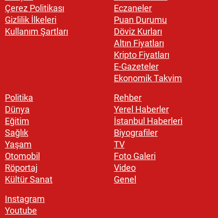
Çerez Politikası
Eczaneler
Gizlilik İlkeleri
Puan Durumu
Kullanım Şartları
Döviz Kurları
Altın Fiyatları
Kripto Fiyatları
E-Gazeteler
Ekonomik Takvim
Politika
Rehber
Dünya
Yerel Haberler
Eğitim
İstanbul Haberleri
Sağlık
Biyografiler
Yaşam
TV
Otomobil
Foto Galeri
Röportaj
Video
Kültür Sanat
Genel
Instagram
Youtube