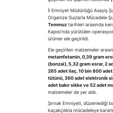
İl Emniyet Müdürlüğü Asayiş Ş
Organize Suçlarla Mücadele Ş
Temmuz
tarihleri arasında ke
Kapısı'nda yürütülen operasyon
ürünler ele geçirildi.
Ele geçirilen malzemeler aras
metamfetamin, 0,39 gram eroi
(bonzai), 5,32 gram esrar, 2 a
265 adet ilaç, 10 bin 800 adet
tütünü, 360 adet elektronik sig
adet bakır sikke ve 52 adet m
malzemeler de yer aldı.
Şırnak Emniyeti, düzenlediği bu
kaçakçılıkla mücadeleye kararl