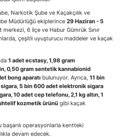
ube, Narkotik Şube ve Kaçakçılık ve
ube Müdürlüğü ekiplerince
29 Haziran - 5
nt merkezi, 6 ilçe ve Habur Gümrük Sınır
larda, çeşitli uyuşturucu maddeler ve kaçak
ında
1 adet ecstasy, 1,98 gram
n, 0,50 gram sentetik kannabionid
det bong aparatı
bulunuyor. Ayrıca,
11 bin
 sigara, 5 bin 600 adet elektronik sigara
ara, 10 adet cep telefonu, 2,1 kg altın, 1
uhtelif kozmetik ürünü
gibi kaçak
 başarılı operasyonlarla kentteki
ılıkla devam edecek.