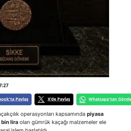
7:27
book'ta Paylaş
X'de Paylaş
Whatsapp'tan Gönde
kaçakçılık operasyonları kapsamında
piyasa
bin lira
olan gümrük kaçağı malzemeler ele
asal işlem başlatıldı.