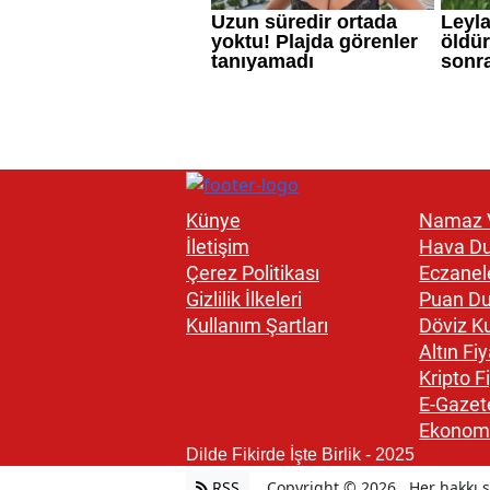
Künye
Namaz V
İletişim
Hava D
Çerez Politikası
Eczanel
Gizlilik İlkeleri
Puan D
Kullanım Şartları
Döviz Ku
Altın Fiy
Kripto Fi
E-Gazet
Ekonom
Dilde Fikirde İşte Birlik - 2025
RSS
Copyright © 2026 . Her hakkı sa