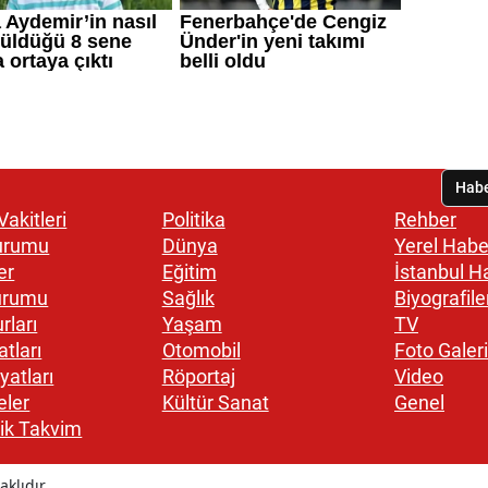
akitleri
Politika
Rehber
urumu
Dünya
Yerel Habe
er
Eğitim
İstanbul H
urumu
Sağlık
Biyografile
rları
Yaşam
TV
atları
Otomobil
Foto Galeri
yatları
Röportaj
Video
eler
Kültür Sanat
Genel
ik Takvim
klıdır.