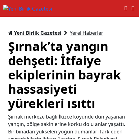
Yeni Birlik Gazetesi
Yerel Haberler
Şırnak’ta yangın
dehşeti: İtfaiye
ekiplerinin bayrak
hassasiyeti
yürekleri ısıttı
Şırnak merkeze bağlı İkizce köyünde dün yaşanan
yangın, bölge sakinlerine korku dolu anlar yaşattı.
Bir binadan yükselen yoğun dumanları fark eden
çevredekilerin ihbarı üzerine, Şırnak Belediyesi