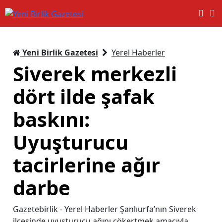
Yeni Birlik Gazetesi
Yerel Haberler
Siverek merkezli
dört ilde şafak
baskını:
Uyuşturucu
tacirlerine ağır
darbe
Gazetebirlik - Yerel Haberler Şanlıurfa’nın Siverek
ilçesinde uyuşturucu ağını çökertmek amacıyla