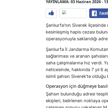
YAYINLAMA: 03 Haziran 2026 - 13
Face
Şanlıurfa’nın Siverek ilçesind
kesinleşmiş hapis cezası bulun
operasyonuyla saklandığı adres
Şanlıurfa İl Jandarma Komutanl
sağlanması ve aranan şahısları
saha çalışmalarına hız verdi. Ya
neticesinde, hakkında 7 yıl 6 
isimli şahsın Siverek’te olduğu b
Operasyon için düğmeye basıl
Şahsın bulunduğu adresi tespi
ekipleri, belirlenen noktaya op
çalışması sonucu yakalanan M.G