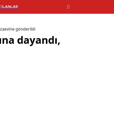
 İLANLAR
ezaevine gönderildi
sına dayandı,