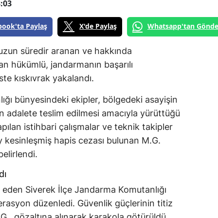
:03
book'ta Paylaş
X'de Paylaş
Whatsapp'tan Gönde
e uzun süredir aranan ve hakkında
an hükümlü, jandarmanın başarılı
te kıskıvrak yakalandı.
ığı bünyesindeki ekipler, bölgedeki asayişin
n adalete teslim edilmesi amacıyla yürüttüğü
pılan istihbari çalışmalar ve teknik takipler
ay kesinleşmiş hapis cezası bulunan M.G.
elirlendi.
dı
t eden Siverek İlçe Jandarma Komutanlığı
erasyon düzenledi. Güvenlik güçlerinin titiz
., gözaltına alınarak karakola götürüldü.