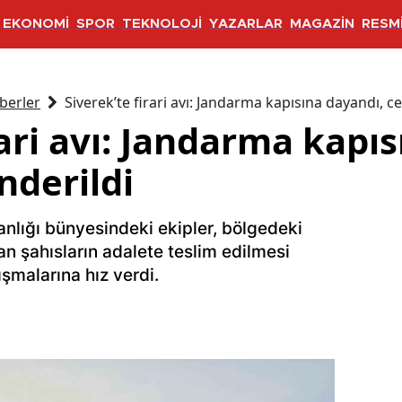
EKONOMİ
SPOR
TEKNOLOJİ
YAZARLAR
MAGAZİN
RESMİ
berler
Siverek’te firari avı: Jandarma kapısına dayandı, c
rari avı: Jandarma kapı
nderildi
nlığı bünyesindeki ekipler, bölgedeki
n şahısların adalete teslim edilmesi
şmalarına hız verdi.