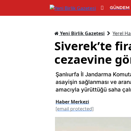
GÜNDEM
Yeni Birlik Gazetesi
Yerel Ha
Siverek’te fi
cezaevine gö
Şanlıurfa İl Jandarma Komuta
asayişin sağlanması ve arana
amacıyla yürüttüğü saha çalı
Haber Merkezi
[email protected]