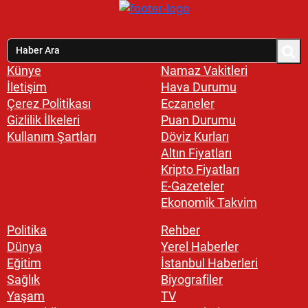
Künye
Namaz Vakitleri
İletişim
Hava Durumu
Çerez Politikası
Eczaneler
Gizlilik İlkeleri
Puan Durumu
Kullanım Şartları
Döviz Kurları
Altın Fiyatları
Kripto Fiyatları
E-Gazeteler
Ekonomik Takvim
Politika
Rehber
Dünya
Yerel Haberler
Eğitim
İstanbul Haberleri
Sağlık
Biyografiler
Yaşam
TV