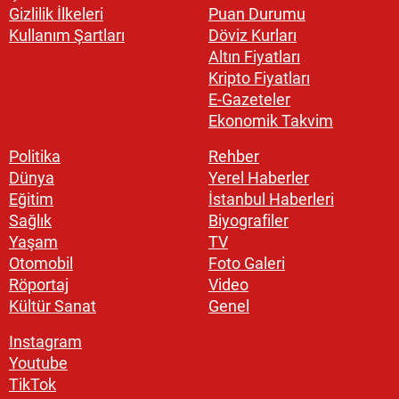
Gizlilik İlkeleri
Puan Durumu
Kullanım Şartları
Döviz Kurları
Altın Fiyatları
Kripto Fiyatları
E-Gazeteler
Ekonomik Takvim
Politika
Rehber
Dünya
Yerel Haberler
Eğitim
İstanbul Haberleri
Sağlık
Biyografiler
Yaşam
TV
Otomobil
Foto Galeri
Röportaj
Video
Kültür Sanat
Genel
Instagram
Youtube
TikTok