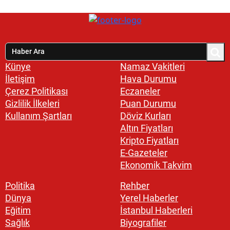
Künye
Namaz Vakitleri
İletişim
Hava Durumu
Çerez Politikası
Eczaneler
Gizlilik İlkeleri
Puan Durumu
Kullanım Şartları
Döviz Kurları
Altın Fiyatları
Kripto Fiyatları
E-Gazeteler
Ekonomik Takvim
Politika
Rehber
Dünya
Yerel Haberler
Eğitim
İstanbul Haberleri
Sağlık
Biyografiler