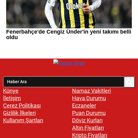
Künye
Namaz Vakitleri
İletişim
Hava Durumu
Çerez Politikası
Eczaneler
Gizlilik İlkeleri
Puan Durumu
Kullanım Şartları
Döviz Kurları
Altın Fiyatları
Kripto Fiyatları