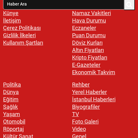
Künye
Namaz Vakitleri
İletişim
Hava Durumu
Çerez Politikası
Eczaneler
Gizlilik İlkeleri
Puan Durumu
Kullanım Şartları
Döviz Kurları
Altın Fiyatları
Kripto Fiyatları
E-Gazeteler
Ekonomik Takvim
Politika
Rehber
Dünya
Yerel Haberler
Eğitim
İstanbul Haberleri
Sağlık
Biyografiler
Yaşam
TV
Otomobil
Foto Galeri
Röportaj
Video
Kültür Sanat
Genel