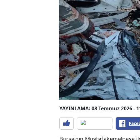
YAYINLAMA: 08 Temmuz 2026 - 1
Face
Bursa’nın Mustafakemalpaşa il