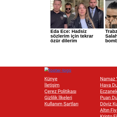
Künye
Namaz V
İletişim
Hava D
Çerez Politikası
Eczanel
Gizlilik İlkeleri
Puan D
Kullanım Şartları
Döviz Ku
Altın Fiy
Kripto Fi