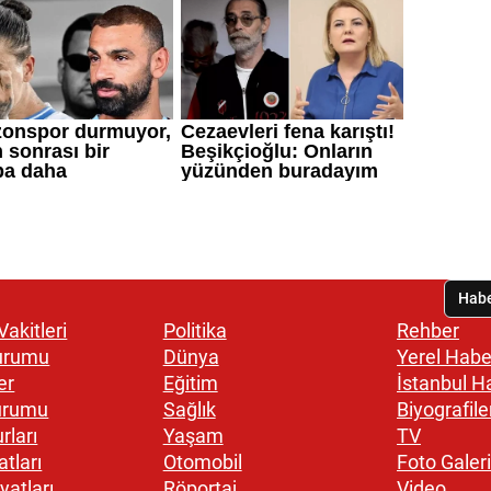
akitleri
Politika
Rehber
urumu
Dünya
Yerel Habe
er
Eğitim
İstanbul H
urumu
Sağlık
Biyografile
rları
Yaşam
TV
atları
Otomobil
Foto Galeri
yatları
Röportaj
Video