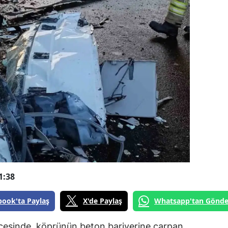
1:38
book'ta Paylaş
X'de Paylaş
Whatsapp'tan Gönde
çesinde, köprünün beton bariyerine çarpan