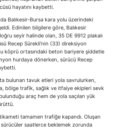
üsü hayatını kaybetti.
nda Balıkesir-Bursa kara yolu üzerindeki
i. Edinilen bilgilere göre, Balıkesir
ğru seyir halinde olan, 35 DE 9912 plakalı
sü Recep Sürekli’nin (33) direksiyon
u köprü ortasındaki beton bariyere şiddetle
kamyon hurdaya dönerken, sürücü Recep
aybetti.
ta bulunan tavuk etleri yola savrulurken,
 bölge trafik, sağlık ve itfaiye ekipleri sevk
 bulunduğu araç hem de yola saçılan yük
rüttü.
stikameti tamamen trafiğe kapandı. Oluşan
e sürücüler saatlerce beklemek zorunda