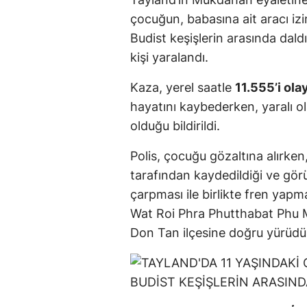
çocuğun, babasına ait aracı iz
Budist keşişlerin arasında dal
kişi yaralandı.
Kaza, yerel saatle
11.555’i ola
hayatını kaybederken, yaralı o
olduğu bildirildi.
Polis, çocuğu gözaltına alırke
tarafından kaydedildiği ve gör
çarpması ile birlikte fren yapm
Wat Roi Phra Phutthabat Phu 
Don Tan ilçesine doğru yürüdükl