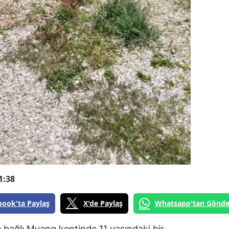
1:38
book'ta Paylaş
X'de Paylaş
Whatsapp'tan Gönde
 bağlı Muang kentinde 11 yaşındaki bir