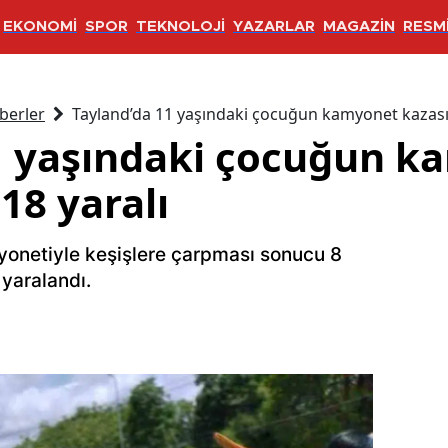
EKONOMİ
SPOR
TEKNOLOJİ
YAZARLAR
MAGAZİN
RESMİ
berler
Tayland’da 11 yaşındaki çocuğun kamyonet kazası: 
1 yaşındaki çocuğun k
 18 yaralı
onetiyle keşişlere çarpması sonucu 8
 yaralandı.