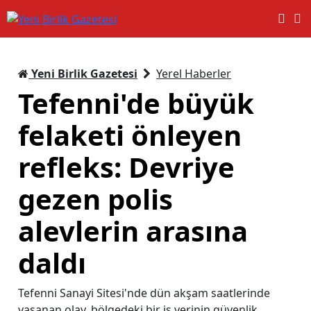
Yeni Birlik Gazetesi
Yerel Haberler
Tefenni'de büyük
felaketi önleyen
refleks: Devriye
gezen polis
alevlerin arasına
daldı
Tefenni Sanayi Sitesi'nde dün akşam saatlerinde
yaşanan olay, bölgedeki bir iş yerinin güvenlik