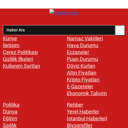
Künye
Namaz Vakitleri
İletişim
Hava Durumu
Çerez Politikası
Eczaneler
Gizlilik İlkeleri
Puan Durumu
Kullanım Şartları
Döviz Kurları
Altın Fiyatları
Kripto Fiyatları
E-Gazeteler
Ekonomik Takvim
Politika
Rehber
Dünya
Yerel Haberler
Eğitim
İstanbul Haberleri
Sağlık
Biyografiler