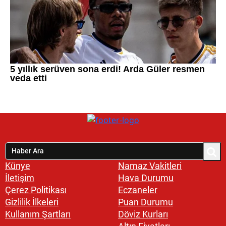
Künye
Namaz Vakitleri
İletişim
Hava Durumu
Çerez Politikası
Eczaneler
Gizlilik İlkeleri
Puan Durumu
Kullanım Şartları
Döviz Kurları