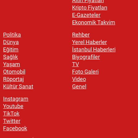
Altın Fiyatları
Kripto Fiyatları
E-Gazeteler
Ekonomik Takvim
Politika
Rehber
Dünya
Yerel Haberler
Eğitim
İstanbul Haberleri
Sağlık
Biyografiler
Yaşam
TV
Otomobil
Foto Galeri
Röportaj
Video
Kültür Sanat
Genel
Instagram
Youtube
TikTok
Twitter
Facebook